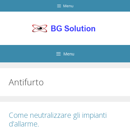
Vai
Menu
al
contenuto
Menu
Antifurto
Come neutralizzare gli impianti
d’allarme.